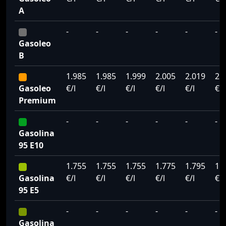
A
-
-
-
-
-
-
Gasoleo
B
1.985
1.985
1.999
2.005
2.019
2.
Gasoleo
€/l
€/l
€/l
€/l
€/l
€/l
Premium
-
-
-
-
-
-
Gasolina
95 E10
1.755
1.755
1.755
1.775
1.795
1.
Gasolina
€/l
€/l
€/l
€/l
€/l
€/l
95 E5
-
-
-
-
-
-
Gasolina