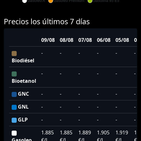
Gasoleo A
Gasoleo Premium
Gasolina 95 E5
Precios los últimos 7 días
09/08
08/08
07/08
06/08
05/08
04
-
-
-
-
-
-
Biodiésel
-
-
-
-
-
-
Bioetanol
GNC
-
-
-
-
-
-
GNL
-
-
-
-
-
-
GLP
-
-
-
-
-
-
1.885
1.885
1.889
1.905
1.919
1.
Gasoleo
€/l
€/l
€/l
€/l
€/l
€/l