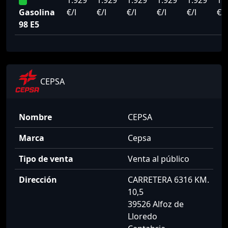
1.929
1.929
1.929
1.929
1.929
1.
Gasolina
€/l
€/l
€/l
€/l
€/l
€/l
98 E5
CEPSA
Nombre
CEPSA
Marca
Cepsa
Tipo de venta
Venta al público
Dirección
CARRETERA 6316 KM.
10,5
39526 Alfoz de
Lloredo