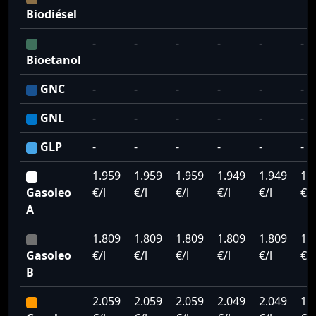
Biodiésel
-
-
-
-
-
-
Bioetanol
GNC
-
-
-
-
-
-
GNL
-
-
-
-
-
-
GLP
-
-
-
-
-
-
1.959
1.959
1.959
1.949
1.949
1.
Gasoleo
€/l
€/l
€/l
€/l
€/l
€/l
A
1.809
1.809
1.809
1.809
1.809
1.
Gasoleo
€/l
€/l
€/l
€/l
€/l
€/l
B
2.059
2.059
2.059
2.049
2.049
1.