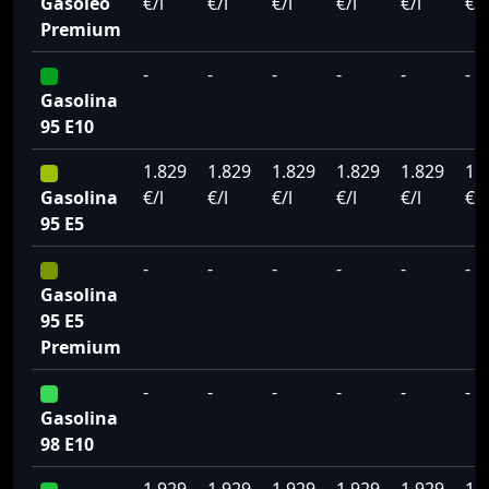
Gasoleo
€/l
€/l
€/l
€/l
€/l
€/l
Premium
-
-
-
-
-
-
Gasolina
95 E10
1.829
1.829
1.829
1.829
1.829
1.
Gasolina
€/l
€/l
€/l
€/l
€/l
€/l
95 E5
-
-
-
-
-
-
Gasolina
95 E5
Premium
-
-
-
-
-
-
Gasolina
98 E10