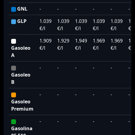
GNL
-
-
-
-
-
-
GLP
1.039
1.039
1.039
1.039
1.039
1.
€/l
€/l
€/l
€/l
€/l
€/l
1.909
1.929
1.949
1.969
1.969
1.
Gasoleo
€/l
€/l
€/l
€/l
€/l
€/l
A
-
-
-
-
-
-
Gasoleo
B
-
-
-
-
-
-
Gasoleo
Premium
-
-
-
-
-
-
Gasolina