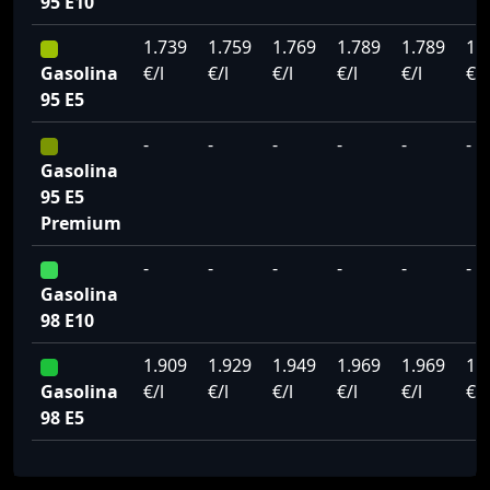
95 E10
1.739
1.759
1.769
1.789
1.789
1.
Gasolina
€/l
€/l
€/l
€/l
€/l
€/l
95 E5
-
-
-
-
-
-
Gasolina
95 E5
Premium
-
-
-
-
-
-
Gasolina
98 E10
1.909
1.929
1.949
1.969
1.969
1.
Gasolina
€/l
€/l
€/l
€/l
€/l
€/l
98 E5