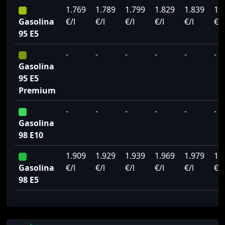
1.769
1.789
1.799
1.829
1.839
1.
Gasolina
€/l
€/l
€/l
€/l
€/l
€/l
95 E5
-
-
-
-
-
-
Gasolina
95 E5
Premium
-
-
-
-
-
-
Gasolina
98 E10
1.909
1.929
1.939
1.969
1.979
1.
Gasolina
€/l
€/l
€/l
€/l
€/l
€/l
98 E5