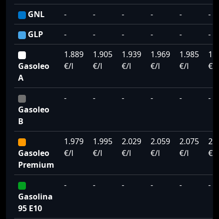
GNL
-
-
-
-
-
-
GLP
-
-
-
-
-
-
1.889
1.905
1.939
1.969
1.985
1.
Gasoleo
€/l
€/l
€/l
€/l
€/l
€/l
A
-
-
-
-
-
-
Gasoleo
B
1.979
1.995
2.029
2.059
2.075
2.
Gasoleo
€/l
€/l
€/l
€/l
€/l
€/l
Premium
-
-
-
-
-
-
Gasolina
95 E10