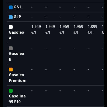
GNL
-
-
-
-
-
-
GLP
-
-
-
-
-
-
1.949
1.949
1.969
1.969
1.899
1.
Gasoleo
€/l
€/l
€/l
€/l
€/l
€/l
A
-
-
-
-
-
-
Gasoleo
B
-
-
-
-
-
-
Gasoleo
Premium
-
-
-
-
-
-
Gasolina
95 E10