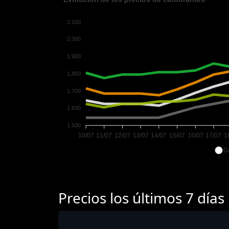
2.100
2.000
1.900
1.800
1.700
1.600
1.500
10/07
11/07
12/07
13/07
14/07
15/07
16/07
17/07
1
G
Precios los últimos 7 días