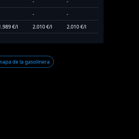
-
-
-
-
1.989 €/l
2.010 €/l
2.010 €/l
mapa de la gasolinera