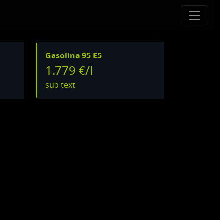
Gasolina 95 E5
1.779 €/l
sub text