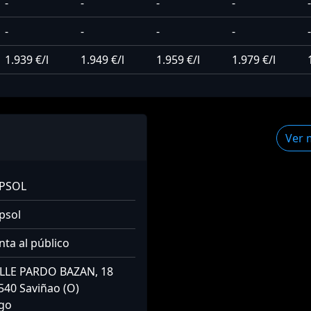
-
-
-
-
-
-
-
-
-
-
1.939 €/l
1.949 €/l
1.959 €/l
1.979 €/l
Ver 
PSOL
psol
nta al público
LLE PARDO BAZAN, 18
540 Saviñao (O)
go