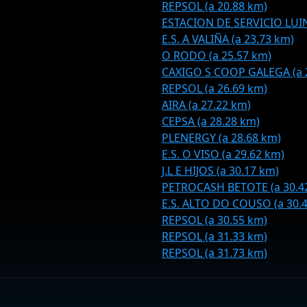
REPSOL (a 20.88 km)
ESTACION DE SERVICIO LUINT
E.S. A VALIÑA (a 23.73 km)
O RODO (a 25.57 km)
CAXIGO S COOP GALEGA (a 
REPSOL (a 26.69 km)
AIRA (a 27.22 km)
CEPSA (a 28.28 km)
PLENERGY (a 28.68 km)
E.S. O VISO (a 29.62 km)
J.L E HIJOS (a 30.17 km)
PETROCASH BETOTE (a 30.4
E.S. ALTO DO COUSO (a 30.
REPSOL (a 30.55 km)
REPSOL (a 31.33 km)
REPSOL (a 31.73 km)