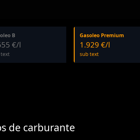
oleo B
Gasoleo Premium
655 €/l
1.929 €/l
 text
sub text
os de carburante