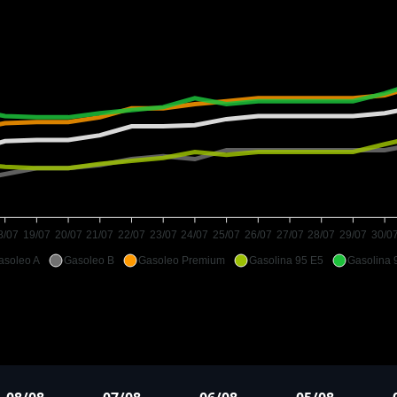
8/07
19/07
20/07
21/07
22/07
23/07
24/07
25/07
26/07
27/07
28/07
29/07
30/0
asoleo A
Gasoleo B
Gasoleo Premium
Gasolina 95 E5
Gasolina 