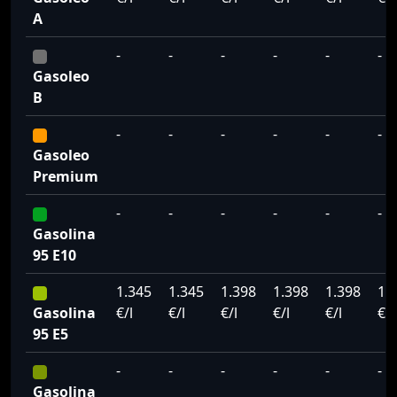
A
-
-
-
-
-
-
Gasoleo
B
-
-
-
-
-
-
Gasoleo
Premium
-
-
-
-
-
-
Gasolina
95 E10
1.345
1.345
1.398
1.398
1.398
1.
Gasolina
€/l
€/l
€/l
€/l
€/l
€/l
95 E5
-
-
-
-
-
-
Gasolina