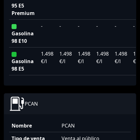
95 E5
Premium
-
-
-
-
-
-
Gasolina
98 E10
1.498
1.498
1.498
1.498
1.498
1.
Gasolina
€/l
€/l
€/l
€/l
€/l
€/l
98 E5
PCAN
Nombre
PCAN
Tipo de venta
Venta al público