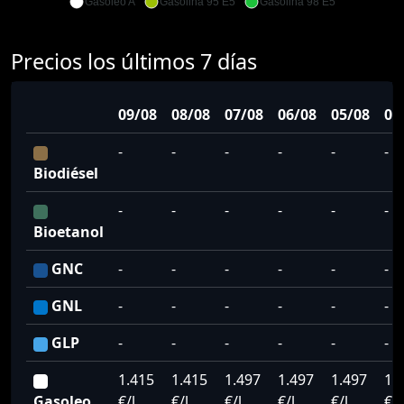
Gasoleo A
Gasolina 95 E5
Gasolina 98 E5
Precios los últimos 7 días
09/08
08/08
07/08
06/08
05/08
04
-
-
-
-
-
-
Biodiésel
-
-
-
-
-
-
Bioetanol
GNC
-
-
-
-
-
-
GNL
-
-
-
-
-
-
GLP
-
-
-
-
-
-
1.415
1.415
1.497
1.497
1.497
1.
Gasoleo
€/l
€/l
€/l
€/l
€/l
€/l