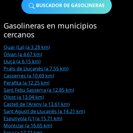
BUSCADOR DE GASOLINERAS
Gasolineras en municipios
cercanos
Quar (La) (a 3.28 km)
Olvan (a 4.67 km)
Lluçà (a 6.15 km)
Prats de Lluçanès (a 7.55 km)
Casserres (a 10.69 km)
Perafita (a 12.25 km)
Sant Feliu Sasserra (a 12.85 km)
Olost (a 13.04 km)
Castell de l'Areny (a 13.61 km)
Sant Agustí de Lluçanès (a 14.21 km)
Espunyola (L') (a 15.71 km)
Montclar (a 16.65 km)
Sora (a 17.77 km)