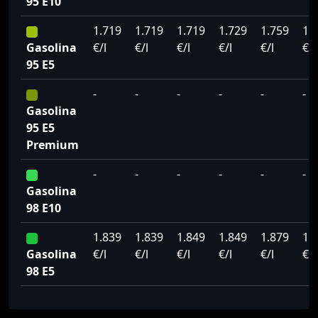
95 E10
1.719
1.719
1.719
1.729
1.759
1.
Gasolina
€/l
€/l
€/l
€/l
€/l
€/l
95 E5
-
-
-
-
-
-
Gasolina
95 E5
Premium
-
-
-
-
-
-
Gasolina
98 E10
1.839
1.839
1.849
1.849
1.879
1.
Gasolina
€/l
€/l
€/l
€/l
€/l
€/l
98 E5