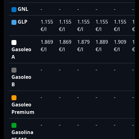
GNL
-
-
-
-
-
-
GLP
1.155
1.155
1.155
1.155
1.155
1.
€/l
€/l
€/l
€/l
€/l
€/l
1.869
1.869
1.879
1.889
1.909
1.
Gasoleo
€/l
€/l
€/l
€/l
€/l
€/l
A
-
-
-
-
-
-
Gasoleo
B
-
-
-
-
-
-
Gasoleo
Premium
-
-
-
-
-
-
Gasolina