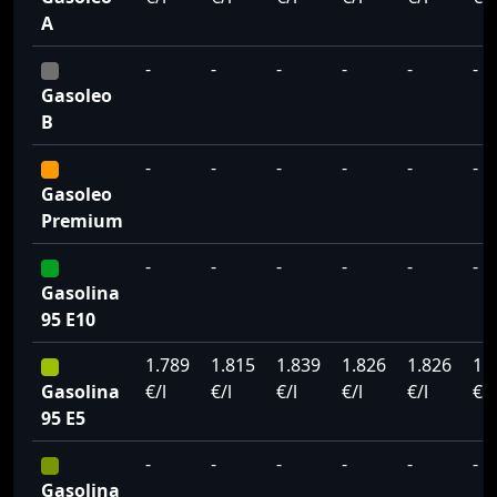
A
-
-
-
-
-
-
Gasoleo
B
-
-
-
-
-
-
Gasoleo
Premium
-
-
-
-
-
-
Gasolina
95 E10
1.789
1.815
1.839
1.826
1.826
1.
Gasolina
€/l
€/l
€/l
€/l
€/l
€/l
95 E5
-
-
-
-
-
-
Gasolina