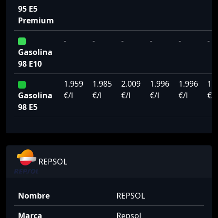
95 E5
Premium
-
-
-
-
-
-
Gasolina
98 E10
1.959
1.985
2.009
1.996
1.996
1.
Gasolina
€/l
€/l
€/l
€/l
€/l
€/l
98 E5
REPSOL
Nombre
REPSOL
Marca
Repsol