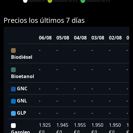
Gasoleo A
Gasolina 95 E5
Gasolina 98 E5
Precios los últimos 7 días
06/08
05/08
04/08
03/08
02/08
01
-
-
-
-
-
-
Biodiésel
-
-
-
-
-
-
Bioetanol
GNC
-
-
-
-
-
-
GNL
-
-
-
-
-
-
GLP
-
-
-
-
-
-
1.925
1.945
1.955
1.950
1.950
1.
Gasoleo
€/l
€/l
€/l
€/l
€/l
€/l