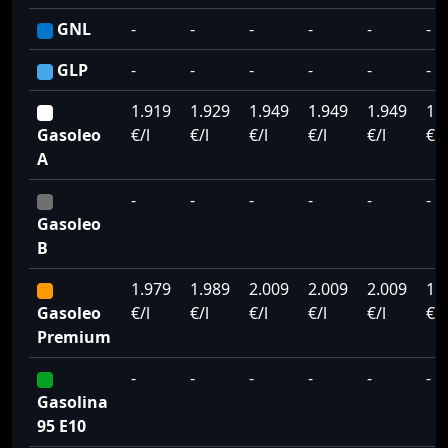
GNL
-
-
-
-
-
-
GLP
-
-
-
-
-
-
1.919
1.929
1.949
1.949
1.949
1.
Gasoleo
€/l
€/l
€/l
€/l
€/l
€/l
A
-
-
-
-
-
-
Gasoleo
B
1.979
1.989
2.009
2.009
2.009
1.
Gasoleo
€/l
€/l
€/l
€/l
€/l
€/l
Premium
-
-
-
-
-
-
Gasolina
95 E10