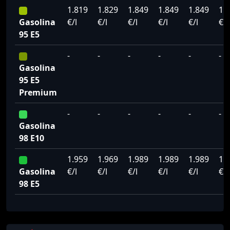
1.819
1.829
1.849
1.849
1.849
1.
Gasolina
€/l
€/l
€/l
€/l
€/l
€/l
95 E5
-
-
-
-
-
-
Gasolina
95 E5
Premium
-
-
-
-
-
-
Gasolina
98 E10
1.959
1.969
1.989
1.989
1.989
1.
Gasolina
€/l
€/l
€/l
€/l
€/l
€/l
98 E5