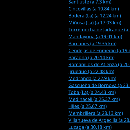
Santiuste (a 7.3 km)
Cincovillas (a 10.84 km)
Bodera (La) (a 12.24 km)
Miñosa (La) (a 17.03 km)
Torremocha de Jadraque (a 
Mandayona (a 19.01 km)
Barcones (a 19.36 km)
Cendejas de Enmedio (a 19.
Baraona (a 20.14 km)
Romanillos de Atienza (a 20
Jirueque (a 22.48 km)
Medranda (a 22.9 km)
Gascueña de Bornova (a 23
Toba (La) (a 24.43 km)
Medinaceli (a 25.37 km)
Hijes (a 25.67 km)
Membrillera (a 28.13 km)
Villanueva de Argecilla (a 2
Luzaga (a 30.18 km)