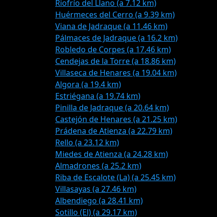
Riofrío del Llano (a 7.12 km)
Huérmeces del Cerro (a 9.39 km)
Viana de Jadraque (a 11.46 km)
Pálmaces de Jadraque (a 16.2 km)
Robledo de Corpes (a 17.46 km)
Cendejas de la Torre (a 18.86 km)
Villaseca de Henares (a 19.04 km)
Algora (a 19.4 km)
Estriégana (a 19.74 km)
Pinilla de Jadraque (a 20.64 km)
Castejón de Henares (a 21.25 km)
Prádena de Atienza (a 22.79 km)
Rello (a 23.12 km)
Miedes de Atienza (a 24.28 km)
Almadrones (a 25.2 km)
Riba de Escalote (La) (a 25.45 km)
Villasayas (a 27.46 km)
Albendiego (a 28.41 km)
Sotillo (El) (a 29.17 km)