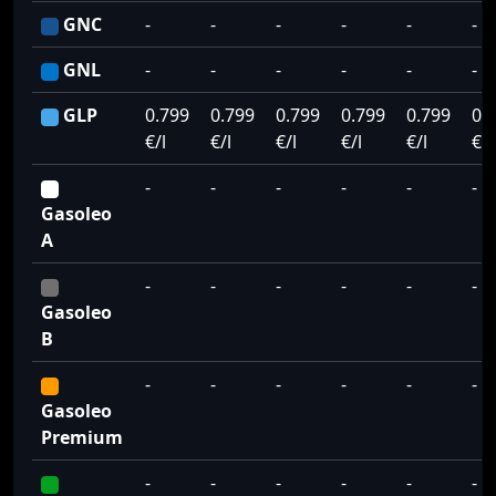
GNC
-
-
-
-
-
-
GNL
-
-
-
-
-
-
GLP
0.799
0.799
0.799
0.799
0.799
0.
€/l
€/l
€/l
€/l
€/l
€/l
-
-
-
-
-
-
Gasoleo
A
-
-
-
-
-
-
Gasoleo
B
-
-
-
-
-
-
Gasoleo
Premium
-
-
-
-
-
-