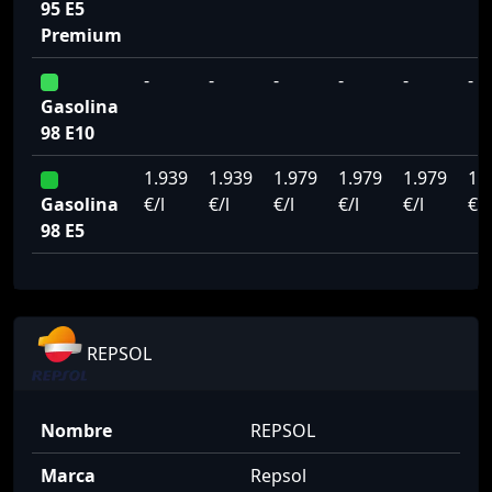
95 E5
Premium
-
-
-
-
-
-
Gasolina
98 E10
1.939
1.939
1.979
1.979
1.979
1.
Gasolina
€/l
€/l
€/l
€/l
€/l
€/l
98 E5
REPSOL
Nombre
REPSOL
Marca
Repsol