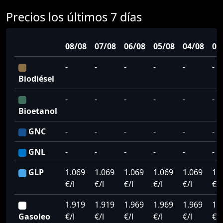
Precios los últimos 7 días
08/08
07/08
06/08
05/08
04/08
03
-
-
-
-
-
-
Biodiésel
-
-
-
-
-
-
Bioetanol
GNC
-
-
-
-
-
-
GNL
-
-
-
-
-
-
GLP
1.069
1.069
1.069
1.069
1.069
1.
€/l
€/l
€/l
€/l
€/l
€/l
1.919
1.919
1.969
1.969
1.969
1.
Gasoleo
€/l
€/l
€/l
€/l
€/l
€/l