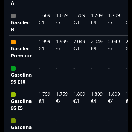
A
1.669
1.669
1.709
1.709
1.709
1.
Gasoleo
€/l
€/l
€/l
€/l
€/l
€/l
B
1.999
1.999
2.049
2.049
2.049
2.
Gasoleo
€/l
€/l
€/l
€/l
€/l
€/l
Premium
-
-
-
-
-
-
Gasolina
95 E10
1.759
1.759
1.809
1.809
1.809
1.
Gasolina
€/l
€/l
€/l
€/l
€/l
€/l
95 E5
-
-
-
-
-
-
Gasolina