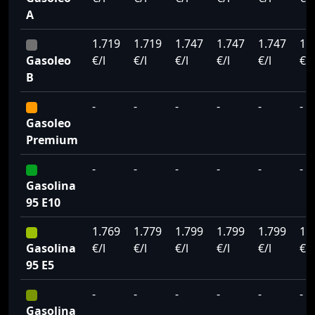
A
1.719
1.719
1.747
1.747
1.747
1.
Gasoleo
€/l
€/l
€/l
€/l
€/l
€/l
B
-
-
-
-
-
-
Gasoleo
Premium
-
-
-
-
-
-
Gasolina
95 E10
1.769
1.779
1.799
1.799
1.799
1.
Gasolina
€/l
€/l
€/l
€/l
€/l
€/l
95 E5
-
-
-
-
-
-
Gasolina