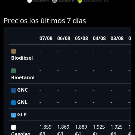
Gasoleo A
Gasoleo B
Gasolina 95 E5
Precios los últimos 7 días
07/08
06/08
05/08
04/08
03/08
02
-
-
-
-
-
-
Biodiésel
-
-
-
-
-
-
Bioetanol
GNC
-
-
-
-
-
-
GNL
-
-
-
-
-
-
GLP
-
-
-
-
-
-
1.859
1.869
1.889
1.925
1.925
1.
Gasoleo
€/l
€/l
€/l
€/l
€/l
€/l