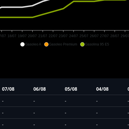
7/07
18/07
19/07
20/07
21/07
22/07
23/07
24/07
25/07
26/07
27/07
28/07
29/0
Gasoleo A
Gasoleo Premium
Gasolina 95 E5
07/08
06/08
05/08
04/08
-
-
-
-
-
-
-
-
-
-
-
-
-
-
-