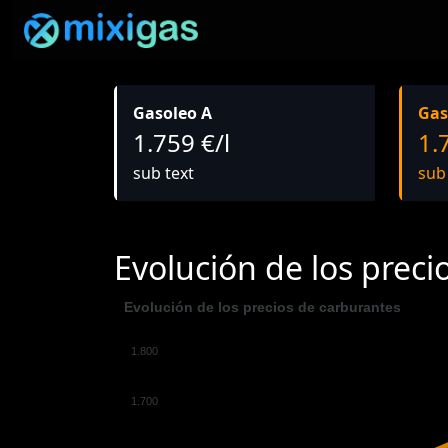
Gasoleo A
Gas
1.759 €/l
1.
sub text
sub
Evolución de los preci
Evolución de los precios de carburantes
1.800
1.700