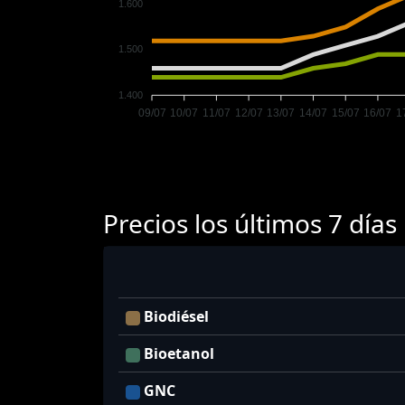
1.600
1.500
1.400
09/07
10/07
11/07
12/07
13/07
14/07
15/07
16/07
1
Precios los últimos 7 días
Biodiésel
Bioetanol
GNC