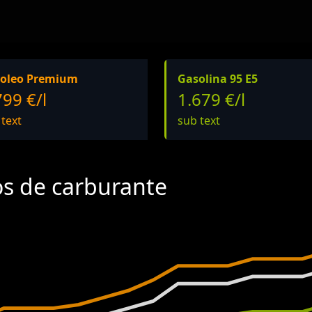
oleo Premium
Gasolina 95 E5
799 €/l
1.679 €/l
 text
sub text
os de carburante