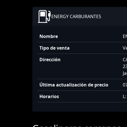
ENERGY CARBURANTES
Nombre
E
Tipo de venta
V
Dirección
C
2
J
Última actualización de precio
0
Horarios
L: