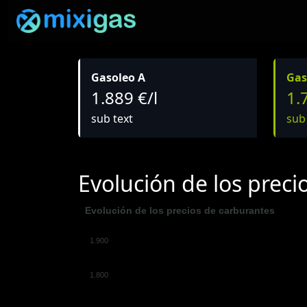
Gasoleo A
Gas
1.889 €/l
1.
sub text
sub
Evolución de los preci
Evolución de los precios de carburantes
1.900
1.800