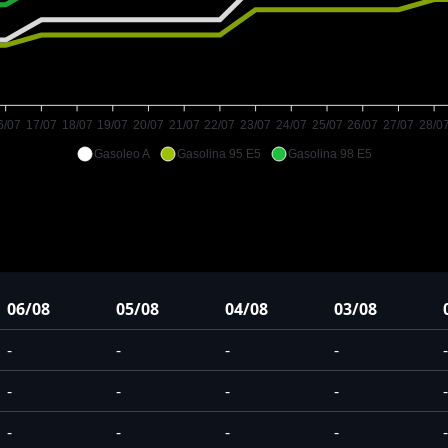
6/07
17/07
18/07
19/07
20/07
21/07
22/07
23/07
24/07
25/07
26/07
27/07
28/0
Gasoleo A
Gasolina 95 E5
Gasolina 98 E5
06/08
05/08
04/08
03/08
-
-
-
-
-
-
-
-
-
-
-
-
-
-
-