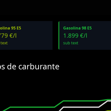
olina 95 E5
Gasolina 98 E5
779 €/l
1.899 €/l
 text
sub text
os de carburante