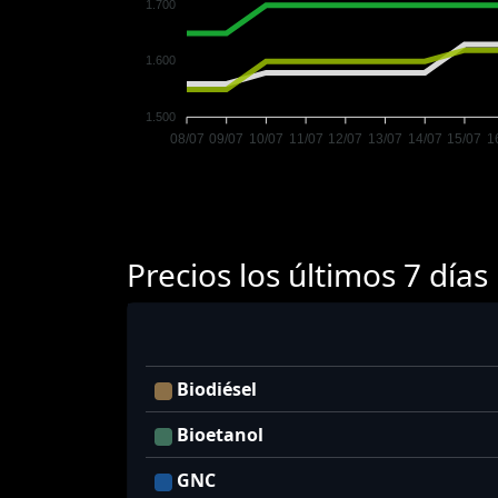
1.700
1.600
1.500
08/07
09/07
10/07
11/07
12/07
13/07
14/07
15/07
1
Precios los últimos 7 días
Biodiésel
Bioetanol
GNC