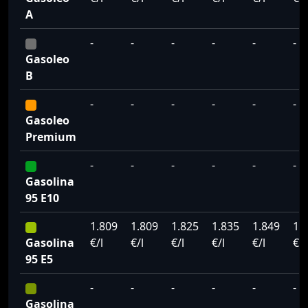
A
-
-
-
-
-
-
Gasoleo
B
-
-
-
-
-
-
Gasoleo
Premium
-
-
-
-
-
-
Gasolina
95 E10
1.809
1.809
1.825
1.835
1.849
1.
Gasolina
€/l
€/l
€/l
€/l
€/l
€/l
95 E5
-
-
-
-
-
-
Gasolina