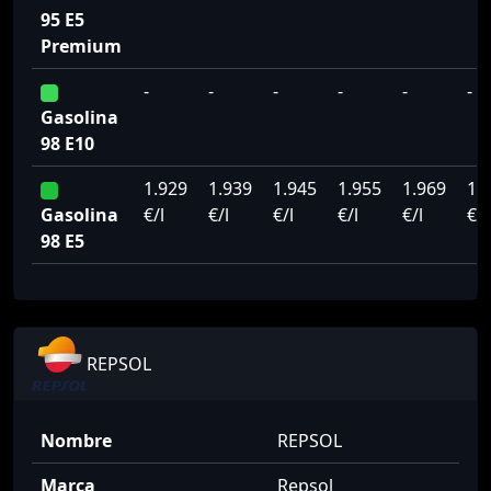
95 E5
Premium
-
-
-
-
-
-
Gasolina
98 E10
1.929
1.939
1.945
1.955
1.969
1.
Gasolina
€/l
€/l
€/l
€/l
€/l
€/l
98 E5
REPSOL
Nombre
REPSOL
Marca
Repsol