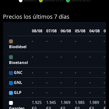
Gasoleo A
Gasolina 95 E5
Gasolina 98 E5
Precios los últimos 7 días
08/08
07/08
06/08
05/08
04/08
03
-
-
-
-
-
-
Biodiésel
-
-
-
-
-
-
Bioetanol
GNC
-
-
-
-
-
-
GNL
-
-
-
-
-
-
GLP
-
-
-
-
-
-
1.925
1.945
1.969
1.985
1.989
1.
Gasoleo
€/l
€/l
€/l
€/l
€/l
€/l