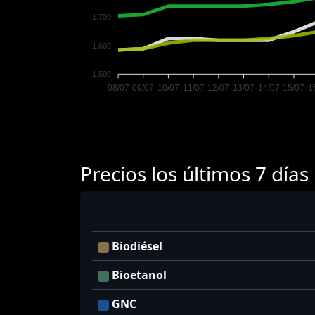
1.700
1.600
1.500
08/07
09/07
10/07
11/07
12/07
13/07
14/07
15/07
1
Precios los últimos 7 días
Biodiésel
Bioetanol
GNC