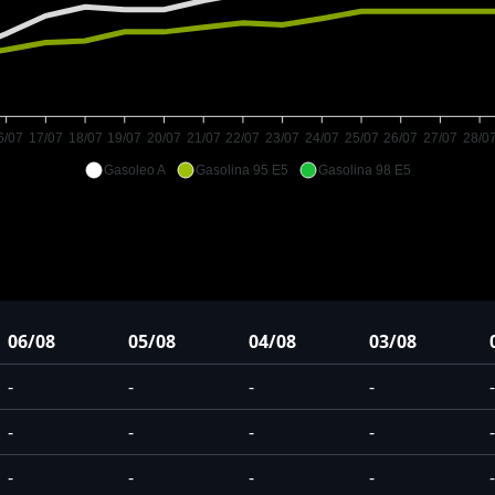
6/07
17/07
18/07
19/07
20/07
21/07
22/07
23/07
24/07
25/07
26/07
27/07
28/0
Gasoleo A
Gasolina 95 E5
Gasolina 98 E5
06/08
05/08
04/08
03/08
-
-
-
-
-
-
-
-
-
-
-
-
-
-
-