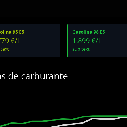
olina 95 E5
Gasolina 98 E5
779 €/l
1.899 €/l
 text
sub text
os de carburante