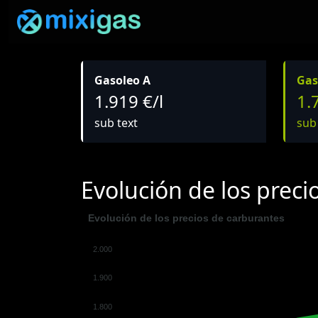
Gasoleo A
Gas
1.919 €/l
1.
sub text
sub
Evolución de los preci
Evolución de los precios de carburantes
2.000
1.900
1.800