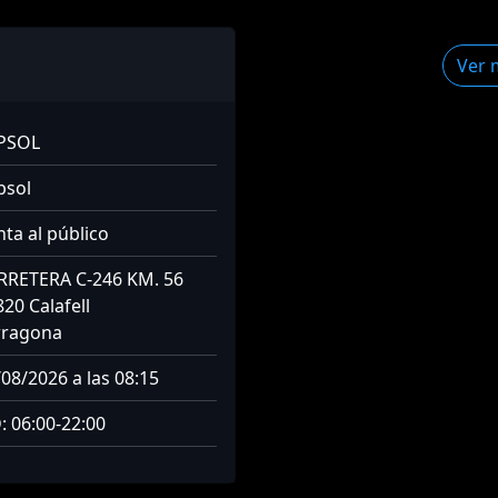
Ver 
PSOL
psol
ta al público
RRETERA C-246 KM. 56
20 Calafell
rragona
08/2026 a las 08:15
: 06:00-22:00