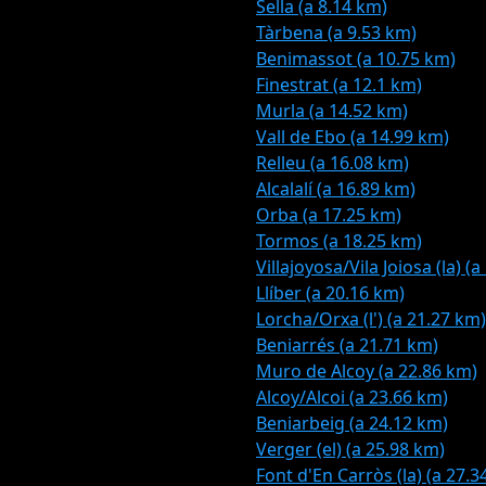
Sella (a 8.14 km)
Tàrbena (a 9.53 km)
Benimassot (a 10.75 km)
Finestrat (a 12.1 km)
Murla (a 14.52 km)
Vall de Ebo (a 14.99 km)
Relleu (a 16.08 km)
Alcalalí (a 16.89 km)
Orba (a 17.25 km)
Tormos (a 18.25 km)
Villajoyosa/Vila Joiosa (la) (
Llíber (a 20.16 km)
Lorcha/Orxa (l') (a 21.27 km)
Beniarrés (a 21.71 km)
Muro de Alcoy (a 22.86 km)
Alcoy/Alcoi (a 23.66 km)
Beniarbeig (a 24.12 km)
Verger (el) (a 25.98 km)
Font d'En Carròs (la) (a 27.3