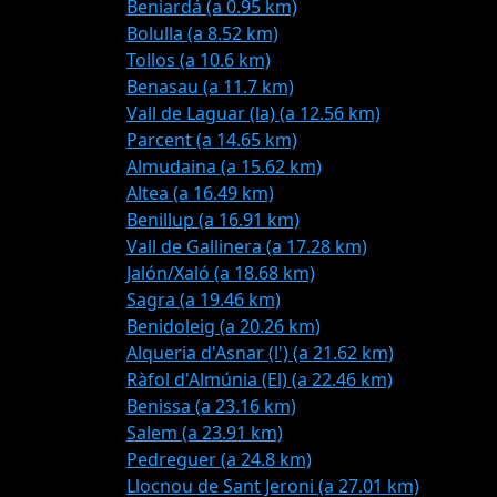
Beniardá (a 0.95 km)
Bolulla (a 8.52 km)
Tollos (a 10.6 km)
Benasau (a 11.7 km)
Vall de Laguar (la) (a 12.56 km)
Parcent (a 14.65 km)
Almudaina (a 15.62 km)
Altea (a 16.49 km)
Benillup (a 16.91 km)
Vall de Gallinera (a 17.28 km)
Jalón/Xaló (a 18.68 km)
Sagra (a 19.46 km)
Benidoleig (a 20.26 km)
Alqueria d'Asnar (l') (a 21.62 km)
Ràfol d'Almúnia (El) (a 22.46 km)
Benissa (a 23.16 km)
Salem (a 23.91 km)
Pedreguer (a 24.8 km)
Llocnou de Sant Jeroni (a 27.01 km)