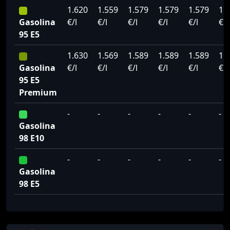
1.620
1.559
1.579
1.579
1.579
1.
Gasolina
€/l
€/l
€/l
€/l
€/l
€/l
95 E5
1.630
1.569
1.589
1.589
1.589
1.
Gasolina
€/l
€/l
€/l
€/l
€/l
€/l
95 E5
Premium
-
-
-
-
-
-
Gasolina
98 E10
-
-
-
-
-
-
Gasolina
98 E5