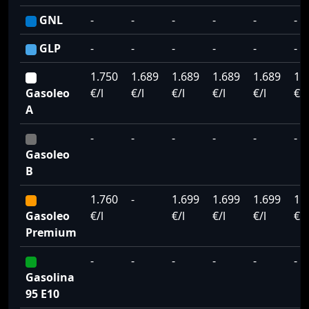
GNL
-
-
-
-
-
-
GLP
-
-
-
-
-
-
1.750
1.689
1.689
1.689
1.689
1.
Gasoleo
€/l
€/l
€/l
€/l
€/l
€/l
A
-
-
-
-
-
-
Gasoleo
B
1.760
-
1.699
1.699
1.699
1.
Gasoleo
€/l
€/l
€/l
€/l
€/l
Premium
-
-
-
-
-
-
Gasolina
95 E10