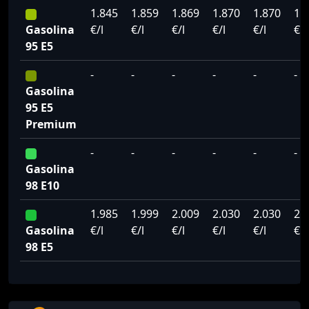
1.845
1.859
1.869
1.870
1.870
1.
Gasolina
€/l
€/l
€/l
€/l
€/l
€/l
95 E5
-
-
-
-
-
-
Gasolina
95 E5
Premium
-
-
-
-
-
-
Gasolina
98 E10
1.985
1.999
2.009
2.030
2.030
2.
Gasolina
€/l
€/l
€/l
€/l
€/l
€/l
98 E5