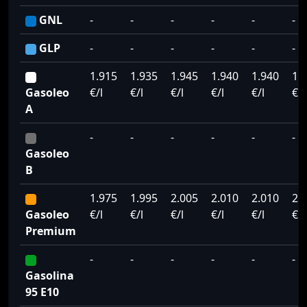
GNL
-
-
-
-
-
-
GLP
-
-
-
-
-
-
1.915
1.935
1.945
1.940
1.940
1.
Gasoleo
€/l
€/l
€/l
€/l
€/l
€/l
A
-
-
-
-
-
-
Gasoleo
B
1.975
1.995
2.005
2.010
2.010
2.
Gasoleo
€/l
€/l
€/l
€/l
€/l
€/l
Premium
-
-
-
-
-
-
Gasolina
95 E10