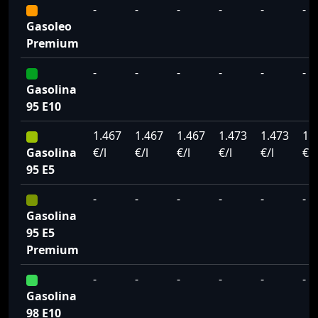
-
-
-
-
-
-
Gasoleo
Premium
-
-
-
-
-
-
Gasolina
95 E10
1.467
1.467
1.467
1.473
1.473
1.
Gasolina
€/l
€/l
€/l
€/l
€/l
€/l
95 E5
-
-
-
-
-
-
Gasolina
95 E5
Premium
-
-
-
-
-
-
Gasolina
98 E10