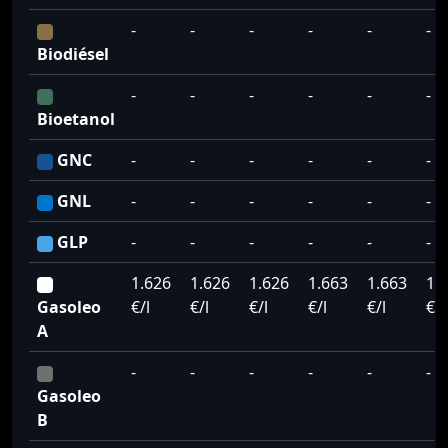
-
-
-
-
-
-
Biodiésel
-
-
-
-
-
-
Bioetanol
GNC
-
-
-
-
-
-
GNL
-
-
-
-
-
-
GLP
-
-
-
-
-
-
1.626
1.626
1.626
1.663
1.663
1.
Gasoleo
€/l
€/l
€/l
€/l
€/l
€/l
A
-
-
-
-
-
-
Gasoleo
B